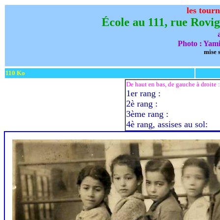
les tour
École au 111, rue Rovi
Photo : Yam
mise s
110 Ko
De haut en bas, de gauche à droite :
1er rang :
2è rang :
3ème rang :
4è rang, assises au sol: